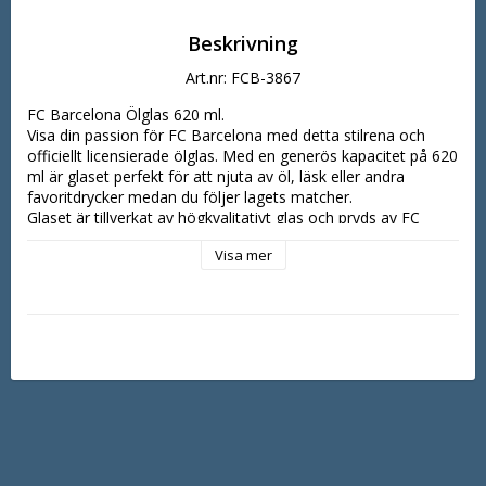
Beskrivning
Art.nr: FCB-3867
FC Barcelona Ölglas 620 ml.

Visa din passion för FC Barcelona med detta stilrena och 
officiellt licensierade ölglas. Med en generös kapacitet på 620 
ml är glaset perfekt för att njuta av öl, läsk eller andra 
favoritdrycker medan du följer lagets matcher.

Glaset är tillverkat av högkvalitativt glas och pryds av FC 
Barcelonas välkända klubbdesign, vilket gör det till ett 
Visa mer
utmärkt tillskott i varje supporters samling. Perfekt för 
matchkvällar, festliga tillfällen eller som en uppskattad 
present till en sann Barça-supporter.

Produktinformation

* Officiellt licensierad FC Barcelona-produkt

* Kapacitet: 620 ml

* Tillverkat av slitstarkt glas

* Perfekt för öl och andra drycker

* Snygg design med FC Barcelona-motiv

* Utmärkt present till fotbollsfans och samlare

Oavsett om du firar en seger eller bara vill njuta av din 
favoritdryck med stil är detta FC Barcelona-ölglas ett 