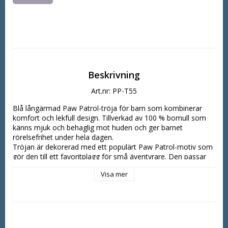
Beskrivning
Art.nr: PP-T55
Blå långärmad Paw Patrol-tröja för barn som kombinerar 
komfort och lekfull design. Tillverkad av 100 % bomull som 
känns mjuk och behaglig mot huden och ger barnet 
rörelsefrihet under hela dagen.

Tröjan är dekorerad med ett populärt Paw Patrol-motiv som 
gör den till ett favoritplagg för små äventyrare. Den passar 
lika bra till vardags, på förskolan eller skolan som under 
Visa mer
mysiga stunder hemma. Ett praktiskt och snyggt tillskott i 
barnets garderob med snabb leverans direkt till dörren