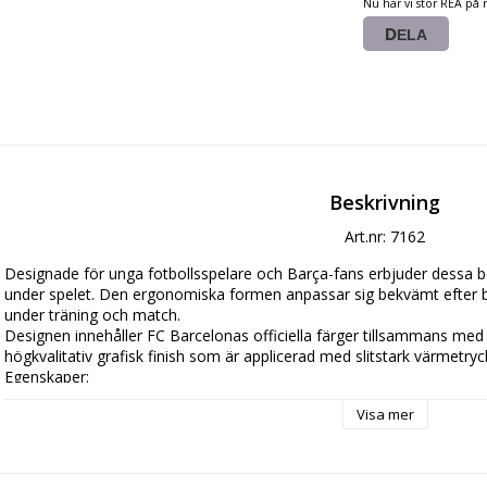
Nu har vi stor REA på 
DELA
Beskrivning
Art.nr: 7162
Designade för unga fotbollsspelare och Barça-fans erbjuder dessa ben
under spelet. Den ergonomiska formen anpassar sig bekvämt efter ben
under träning och match.

Designen innehåller FC Barcelonas officiella färger tillsammans me
högkvalitativ grafisk finish som är applicerad med slitstark värmetryck
Egenskaper:

lätt skydd för fotboll

Visa mer
officiell FC Barcelona-design med klubbemblem

ergonomisk form för ökad komfort

lätt konstruktion som ger rörelsefrihet

högkvalitativ värmetryckt dekor
