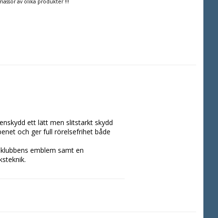
massor av olika produkter !!!
skydd ett lätt men slitstarkt skydd 
et och ger full rörelsefrihet både 
d klubbens emblem samt en 
steknik.
