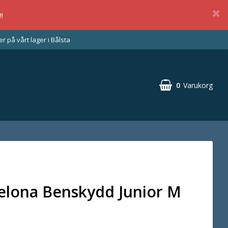
!
 på vårt lager i Bålsta
0
Varukorg
elona Benskydd Junior M