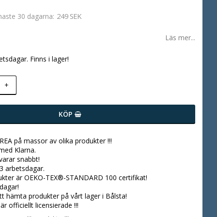
249 SEK
enaste 30 dagarna
Läs mer...
etsdagar. Finns i lager!
+
KÖP
 REA på massor av olika produkter !!!
 med Klarna.
svarar snabbt!
3 arbetsdagar.
dukter är OEKO-TEX®-STANDARD 100 certifikat!
dagar!
tt hämta produkter på vårt lager i Bålsta!
r officiellt licensierade !!!