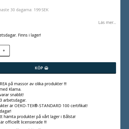
199 SEK
enaste 30 dagarna
Läs mer...
etsdagar. Finns i lager!
+
KÖP
 REA på massor av olika produkter !!!
 med Klarna.
svarar snabbt!
3 arbetsdagar.
dukter är OEKO-TEX®-STANDARD 100 certifikat!
dagar!
tt hämta produkter på vårt lager i Bålsta!
r officiellt licensierade !!!