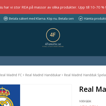
Nu har vi stor REA på massor av olika produkter. Upp till 10-70 % !!
Betala säkert med Klarna. Köp nu. Betala sen
Hämta produkter
Real Madrid FC
Real Madrid Handdukar
Real Madrid Handduk Spela
Real Ma
199 SEK