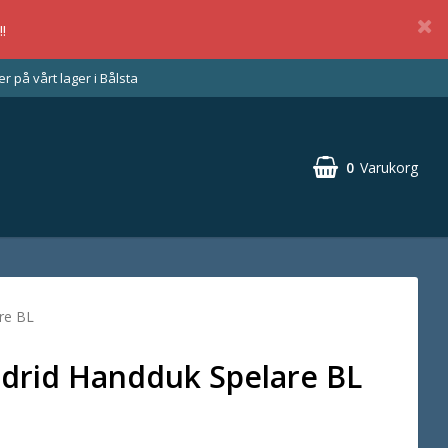
!
 på vårt lager i Bålsta
0
Varukorg
re BL
drid Handduk Spelare BL