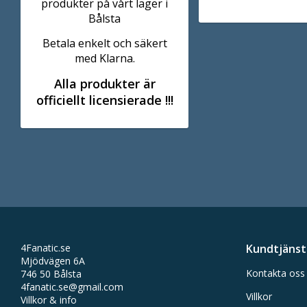
produkter på vårt lager i
Bålsta
Betala enkelt och säkert
med Klarna.
Alla produkter är
officiellt licensierade !!!
4Fanatic.se
Kundtjänst
Mjödvägen 6A
Kontakta oss
746 50 Bålsta
4fanatic.se@gmail.com
Villkor
Villkor & info