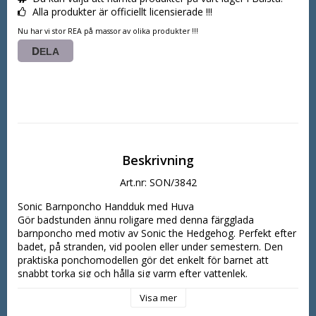
Alla produkter är officiellt licensierade !!!
Nu har vi stor REA på massor av olika produkter !!!
DELA
Beskrivning
Art.nr: SON/3842
Sonic Barnponcho Handduk med Huva

Gör badstunden ännu roligare med denna färgglada 
barnponcho med motiv av Sonic the Hedgehog. Perfekt efter 
badet, på stranden, vid poolen eller under semestern. Den 
praktiska ponchomodellen gör det enkelt för barnet att 
snabbt torka sig och hålla sig varm efter vattenlek.

Ponchon är tillverkad av lätt och snabbtorkande polyester 
Visa mer
som känns bekväm att använda och är smidig att ta med på 
resan. Den integrerade huvan hjälper till att skydda huvudet 