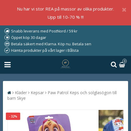
Nu har vi stor REA på massor av olika produkter.
Upp till 10-70 % !!!
Snabb leverans med PostNord / 59 kr
Öppet köp 30 dagar
Betala säkert med Klarna. Köp nu. Betala sen
Hämta produkter på vårt lager i Bålsta
0
Kläder
Kepsar
Paw Patrol Keps och solglasögon till
barn Skye
- 32%