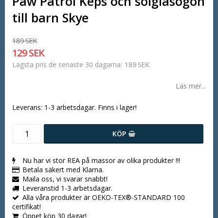
Paw Patrol Keps och solglasögon
till barn Skye
189 SEK
129 SEK
189 SEK
Lägsta pris de senaste 30 dagarna
Läs mer...
Leverans:
1-3 arbetsdagar. Finns i lager!
KÖP
Nu har vi stor REA på massor av olika produkter !!!
Betala säkert med Klarna.
Maila oss, vi svarar snabbt!
Leveranstid 1-3 arbetsdagar.
Alla våra produkter är OEKO-TEX®-STANDARD 100
certifikat!
Öppet köp 30 dagar!