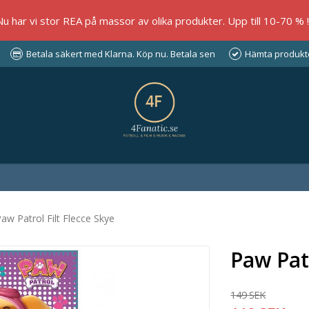
Nu har vi stor REA på massor av olika produkter. Upp till 10-70 % !!
Betala säkert med Klarna. Köp nu. Betala sen
Hämta produkter
aw Patrol Filt Flecce Skye
Paw Patr
149 SEK