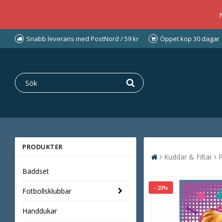
Snabb leverans med PostNord / 59 kr
Öppet köp 30 dagar
PRODUKTER
Kuddar & Filtar
P
Bäddset
- 20%
Fotbollsklubbar
Handdukar