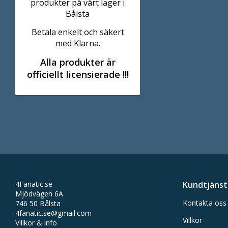
produkter på vårt lager i
Bålsta
Betala enkelt och säkert
med Klarna.
Alla produkter är
officiellt licensierade !!!
4Fanatic.se
Kundtjänst
Mjödvägen 6A
Kontakta oss
746 50 Bålsta
4fanatic.se@gmail.com
Villkor
Villkor & info