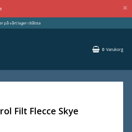
!
 på vårt lager i Bålsta
0
Varukorg
ol Filt Flecce Skye