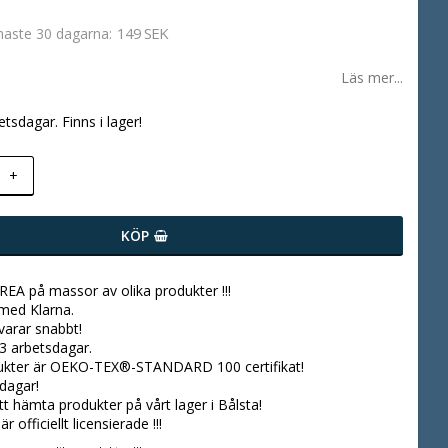
149 SEK
enaste 30 dagarna
Läs mer...
etsdagar. Finns i lager!
+
KÖP
 REA på massor av olika produkter !!!
 med Klarna.
svarar snabbt!
3 arbetsdagar.
dukter är OEKO-TEX®-STANDARD 100 certifikat!
dagar!
tt hämta produkter på vårt lager i Bålsta!
r officiellt licensierade !!!