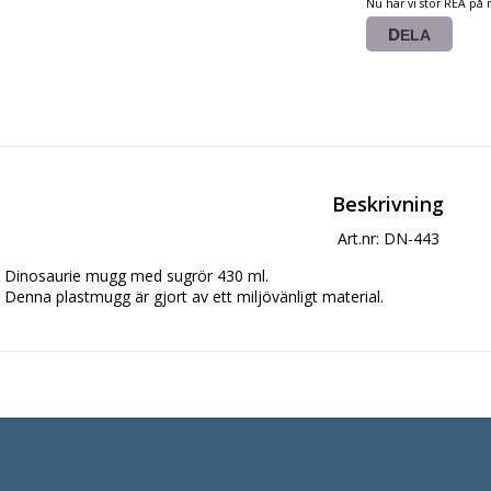
Nu har vi stor REA på 
DELA
Beskrivning
Art.nr: DN-443
Dinosaurie mugg med sugrör 430 ml.

Denna plastmugg är gjort av ett miljövänligt material.