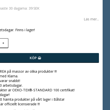
39 SEK
enaste 30 dagarna
Läs mer...
etsdagar. Finns i lager!
+
KÖP
 REA på massor av olika produkter !!!
 med Klarna.
svarar snabbt!
3 arbetsdagar.
dukter är OEKO-TEX®-STANDARD 100 certifikat!
dagar!
tt hämta produkter på vårt lager i Bålsta!
r officiellt licensierade !!!