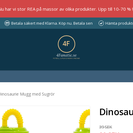
Nu har vi stor REA på massor av olika produkter. Upp till 10-70 % !!
Betala säkert med Klarna. Köp nu. Betala sen
Hämta produkter
Dinosaurie Mugg med Sugrör
Dinosa
39 SEK