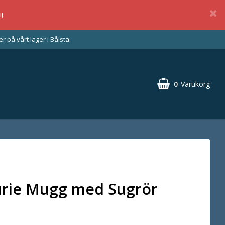
!
 på vårt lager i Bålsta
0
Varukorg
urie Mugg med Sugrör