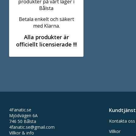
produkter på vårt lager i
Bålsta
Betala enkelt och säkert
med Klarna.
Alla produkter är
officiellt licensierade !!!
4Fanatic.se
Kundtjänst
Mjödvägen 6A
Kontakta oss
746 50 Bålsta
4fanatic.se@gmail.com
Villkor
Villkor & info