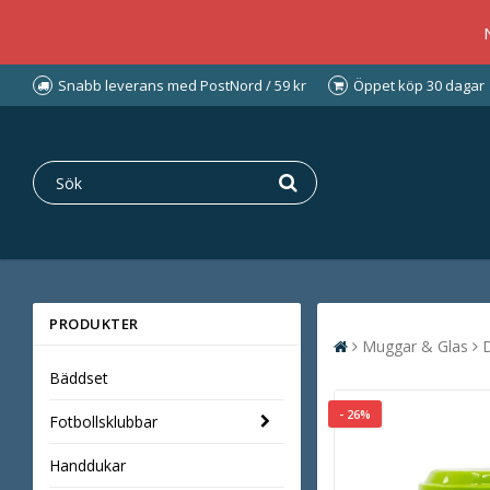
Snabb leverans med PostNord / 59 kr
Öppet köp 30 dagar
PRODUKTER
Muggar & Glas
Bäddset
- 26%
Fotbollsklubbar
Handdukar