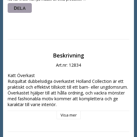
DELA
Beskrivning
Art.nr: 12834
Katt Överkast

Rutquiltat dubbelsidiga överkastet Holland Collection är ett 
praktiskt och effektivt tillskott till ett barn- eller ungdomsrum.

Överkastet hjälper till att hålla ordning, och vackra mönster 
med fashionabla motiv kommer att komplettera och ge 
karaktär till varje interiör.

Denna produkt har fyllning av högsta kvalitet, och typen av 
Visa mer
quiltning som används säkerställer hållbarhet under lång tid.

Materiał: 100% poliester

Storlek: 170 cm x 210 cm