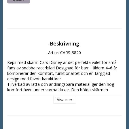
Beskrivning
Art.nr: CARS-3820
Keps med skärm Cars Disney är det perfekta valet för små 
fans av snabba racerbilar! Designad för barn i åldern 4–6 år 
kombinerar den komfort, funktionalitet och en färgglad 
design med favoritkaraktärer.

Tillverkad av lätta och andningsbara material ger den hög 
komfort även under varma dagar. Den böjda skärmen 
skyddar barnets ögon mot solen, och den justerbara 
Visa mer
knäppningen baktill gör det enkelt att anpassa passformen.

Den färgglada designen inspirerad av Cars gör kepsen till en 
favoritaccessoar som barnet gärna bär varje dag.

Produktens fördelar:

motiv från Disney Cars

passar barn 4–6 år
