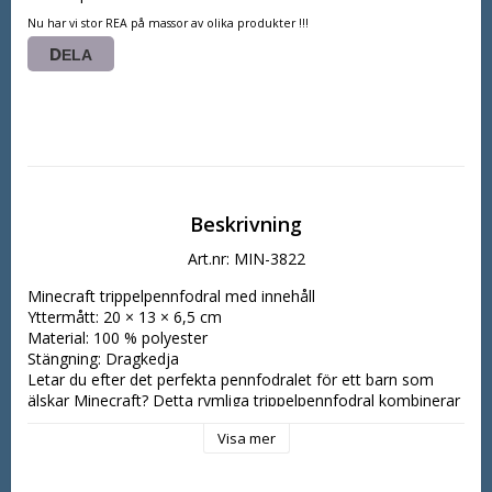
Nu har vi stor REA på massor av olika produkter !!!
DELA
Beskrivning
Art.nr: MIN-3822
Minecraft trippelpennfodral med innehåll

Yttermått: 20 × 13 × 6,5 cm

Material: 100 % polyester

Stängning: Dragkedja

Letar du efter det perfekta pennfodralet för ett barn som 
älskar Minecraft? Detta rymliga trippelpennfodral kombinerar 
en häftig design med smart organisering och levereras 
Visa mer
komplett med skolmaterial – redo att användas direkt.

Den gröna designen med ikoniska Minecraft-karaktärer som 
Steve, Alex, Creeper och Enderman gör pennfodralet till en 