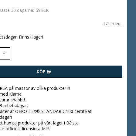
59 SEK
enaste 30 dagarna
Läs mer...
etsdagar. Finns i lager!
+
KÖP
 REA på massor av olika produkter !!!
 med Klarna.
svarar snabbt!
3 arbetsdagar.
dukter är OEKO-TEX®-STANDARD 100 certifikat!
dagar!
tt hämta produkter på vårt lager i Bålsta!
r officiellt licensierade !!!