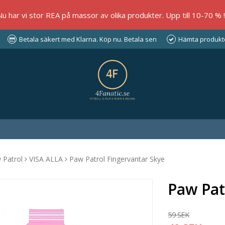
Nu har vi stor REA på massor av olika produkter. Upp till 10-70 % !!
Betala säkert med Klarna. Köp nu. Betala sen
Hämta produkter
 Patrol
VISA ALLA
Paw Patrol Fingervantar Skye
Paw Pat
59 SEK