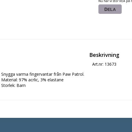
Nu har vi stor REA på 
DELA
Beskrivning
Art.nr: 13673
Snygga varma fingervantar från Paw Patrol.
Material: 97% acrlic, 3% elastane
Storlek: Barn