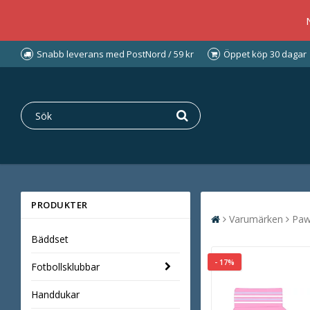
Snabb leverans med PostNord / 59 kr
Öppet köp 30 dagar
PRODUKTER
Varumärken
Paw
Bäddset
- 17%
Fotbollsklubbar
Handdukar