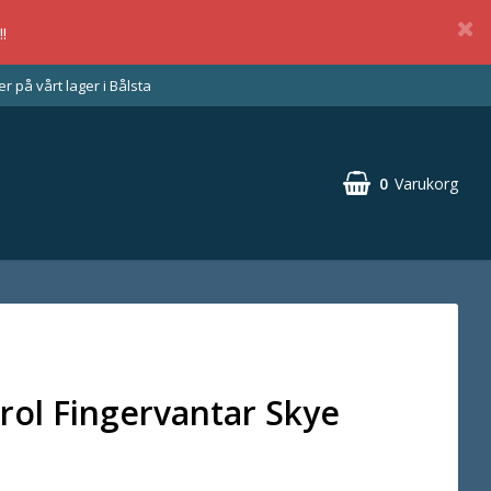
!
 på vårt lager i Bålsta
0
Varukorg
rol Fingervantar Skye