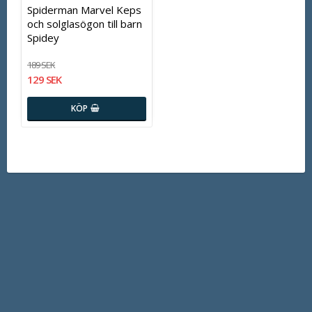
Spiderman Marvel Keps
och solglasögon till barn
Spidey
189 SEK
129 SEK
KÖP