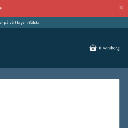
!
 på vårt lager i Bålsta
0
Varukorg