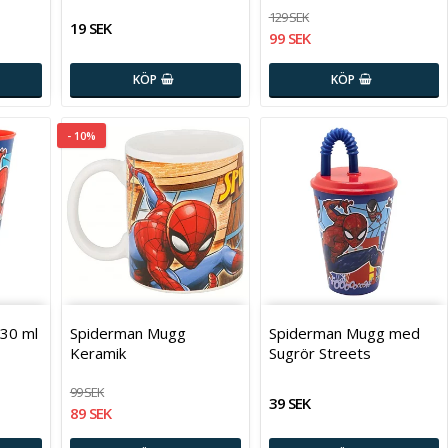
129 SEK
19 SEK
99 SEK
KÖP
KÖP
- 10%
30 ml
Spiderman Mugg
Spiderman Mugg med
Keramik
Sugrör Streets
99 SEK
39 SEK
89 SEK