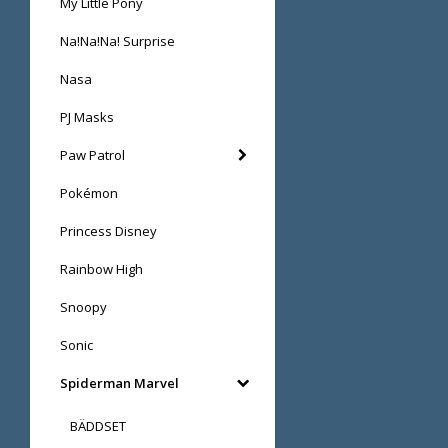
My Little Pony
Na!Na!Na! Surprise
Nasa
PJ Masks
Paw Patrol
Pokémon
Princess Disney
Rainbow High
Snoopy
Sonic
Spiderman Marvel
BÄDDSET