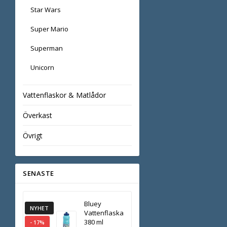
Star Wars
Super Mario
Superman
Unicorn
Vattenflaskor & Matlådor
Överkast
Övrigt
SENASTE
Bluey
NYHET
Vattenflaska
380 ml
- 17%