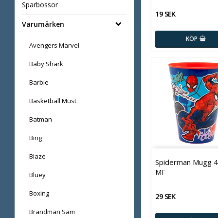
Sparbossor
19 SEK
Varumärken
KÖP
Avengers Marvel
Baby Shark
Barbie
Basketball Must
Batman
Bing
Blaze
Spiderman Mugg 4
MF
Bluey
Boxing
29 SEK
Brandman Sam